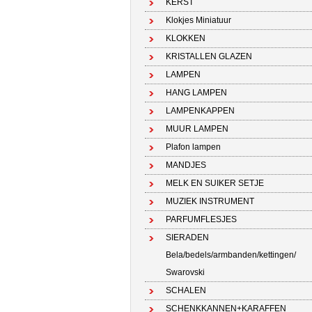
KERST
Klokjes Miniatuur
KLOKKEN
KRISTALLEN GLAZEN
LAMPEN
HANG LAMPEN
LAMPENKAPPEN
MUUR LAMPEN
Plafon lampen
MANDJES
MELK EN SUIKER SETJE
MUZIEK INSTRUMENT
PARFUMFLESJES
SIERADEN
Bela/bedels/armbanden/kettingen/
Swarovski
SCHALEN
SCHENKKANNEN+KARAFFEN