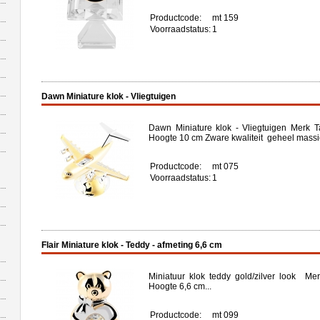
Productcode:
mt 159
Voorraadstatus:
1
Dawn Miniature klok - Vliegtuigen
Dawn Miniature klok - Vliegtuigen Merk T
Hoogte 10 cm Zware kwaliteit geheel massie
Productcode:
mt 075
Voorraadstatus:
1
Flair Miniature klok - Teddy - afmeting 6,6 cm
Miniatuur klok teddy gold/zilver look Mer
Hoogte 6,6 cm...
Productcode:
mt 099