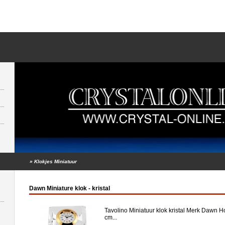
»
Klokjes Miniatuur
Dawn Miniature klok - kristal
Tavolino Miniatuur klok kristal Merk Dawn H
cm...