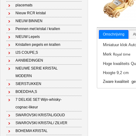
placemats
Nieuw RCR kristal
NIEUW BINNEN
Pennen met kristal / krallen
Omschrijving
A
NIEUW Lepels
Miniatuur klok Aut
Kristallen pegels en krallen
IJS COUPE,S
Royal time
Merk
AANBIEDINGEN
Hoge kwaliteits Qu
NIEUWE SERIE KRISTAL
Hoogte 9,2 cm
MODERN
Zware kwaliteit g
SIERSTUKKEN
BOEDDHA,S
7 DELIGE SET Wijn-whisky-
cognac-likeur
SWAROVSKI KRISTAL/GOUD
SWAROVSKI KRISTAL/ ZILVER
BOHEMIA KRISTAL