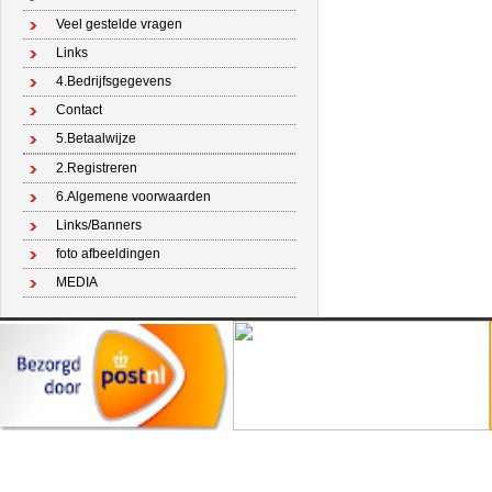
Veel gestelde vragen
Links
4.Bedrijfsgegevens
Contact
5.Betaalwijze
2.Registreren
6.Algemene voorwaarden
Links/Banners
foto afbeeldingen
MEDIA