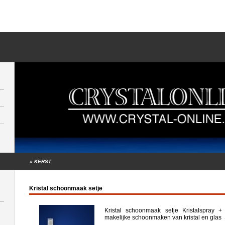
»
KERST
Kristal schoonmaak setje
Kristal schoonmaak setje Kristalspray
makelijke schoonmaken van kristal en glas S