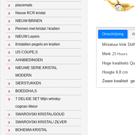
placemats
Nieuw RCR kristal
NIEUW BINNEN
Pennen met kristal / krallen
Omschrijving
A
NIEUW Lepels
Miniatuur klok Dolf
Kristallen pegels en krallen
IJS COUPE,S
25 Hours
Merk
AANBIEDINGEN
Hoge kwaliteits Qu
NIEUWE SERIE KRISTAL
Hoogte 9,8 cm
MODERN
Zware kwaliteit g
SIERSTUKKEN
BOEDDHA,S
7 DELIGE SET Wijn-whisky-
cognac-likeur
SWAROVSKI KRISTAL/GOUD
SWAROVSKI KRISTAL/ ZILVER
BOHEMIA KRISTAL