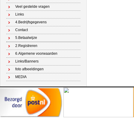
Veel gestelde vragen
Links
4.Bedrijfsgegevens
Contact
5.Betaalwijze
2.Registreren
6.Algemene voorwaarden
Links/Banners
foto afbeeldingen
MEDIA