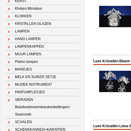
KERST
Klokjes Miniatuur
KLOKKEN
KRISTALLEN GLAZEN
LAMPEN
HANG LAMPEN
LAMPENKAPPEN
MUUR LAMPEN
Luxe Kristallen Bloem 
Plafon lampen
MANDJES
MELK EN SUIKER SETJE
MUZIEK INSTRUMENT
PARFUMFLESJES
SIERADEN
Bela/bedels/armbanden/kettingen/
Swarovski
SCHALEN
Luxe Kristallen Lotus 
SCHENKKANNEN+KARAFFEN