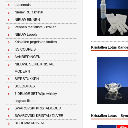
placemats
Nieuw RCR kristal
NIEUW BINNEN
Pennen met kristal / krallen
NIEUW Lepels
Kristallen pegels en krallen
Kristallen Lotus Kand
IJS COUPE,S
AANBIEDINGEN
NIEUWE SERIE KRISTAL
MODERN
SIERSTUKKEN
BOEDDHA,S
7 DELIGE SET Wijn-whisky-
cognac-likeur
SWAROVSKI KRISTAL/GOUD
SWAROVSKI KRISTAL/ ZILVER
Kristallen Lotus – Sy
BOHEMIA KRISTAL