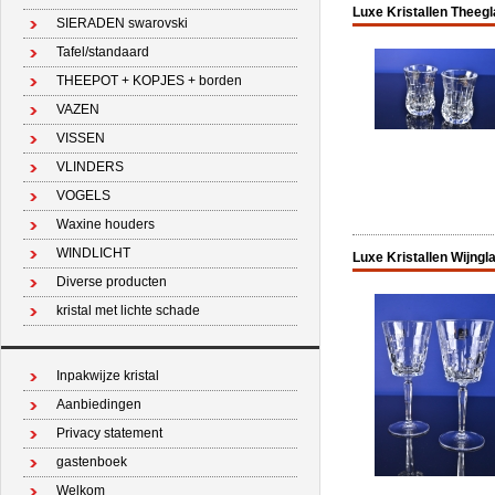
Luxe Kristallen Theegl
SIERADEN swarovski
Tafel/standaard
THEEPOT + KOPJES + borden
VAZEN
VISSEN
VLINDERS
VOGELS
Waxine houders
WINDLICHT
Luxe Kristallen Wijngla
Diverse producten
kristal met lichte schade
Inpakwijze kristal
Aanbiedingen
Privacy statement
gastenboek
Welkom