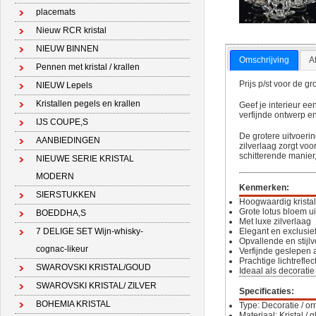
placemats
Nieuw RCR kristal
NIEUW BINNEN
Omschrijving
A
Pennen met kristal / krallen
Prijs p/st voor de gr
NIEUW Lepels
Kristallen pegels en krallen
Geef je interieur ee
verfijnde ontwerp e
IJS COUPE,S
De grotere uitvoerin
AANBIEDINGEN
zilverlaag zorgt voor
schitterende manier,
NIEUWE SERIE KRISTAL
MODERN
Kenmerken:
SIERSTUKKEN
Hoogwaardig krista
Grote lotus bloem u
BOEDDHA,S
Met luxe zilverlaag
Elegant en exclusie
7 DELIGE SET Wijn-whisky-
Opvallende en stijlv
cognac-likeur
Verfijnde geslepen 
Prachtige lichtreflec
SWAROVSKI KRISTAL/GOUD
Ideaal als decorati
SWAROVSKI KRISTAL/ ZILVER
Specificaties:
BOHEMIA KRISTAL
Type: Decoratie / o
Materiaal: Kristal / 