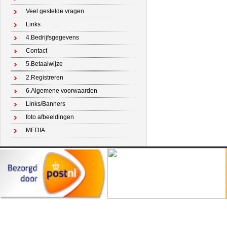
Veel gestelde vragen
Links
4.Bedrijfsgegevens
Contact
5.Betaalwijze
2.Registreren
6.Algemene voorwaarden
Links/Banners
foto afbeeldingen
MEDIA