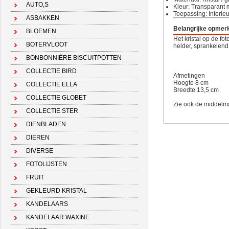
AUTO,S
Kleur: Transparant 
Toepassing: Interie
ASBAKKEN
Belangrijke opmer
BLOEMEN
Het kristal op de fot
BOTERVLOOT
helder, sprankelend 
BONBONNIÈRE BISCUITPOTTEN
COLLECTIE BIRD
Afmetingen
Hoogte 8 cm
COLLECTIE ELLA
Breedte 13,5 cm
COLLECTIE GLOBET
Zie ook de middelma
COLLECTIE STER
DIENBLADEN
DIEREN
DIVERSE
FOTOLIJSTEN
FRUIT
GEKLEURD KRISTAL
KANDELAARS
KANDELAAR WAXINE