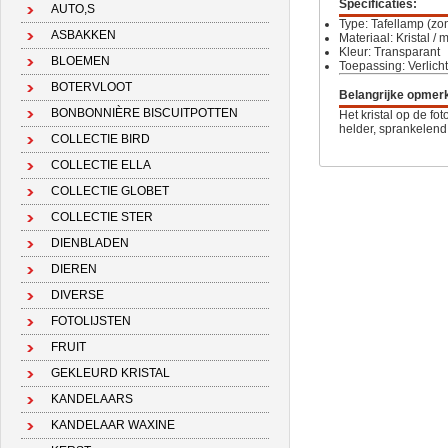
Specificaties:
AUTO,S
Type: Tafellamp (zo
ASBAKKEN
Materiaal: Kristal / 
Kleur: Transparant
BLOEMEN
Toepassing: Verlicht
BOTERVLOOT
Belangrijke opmer
BONBONNIÈRE BISCUITPOTTEN
Het kristal op de fot
helder, sprankelend 
COLLECTIE BIRD
COLLECTIE ELLA
COLLECTIE GLOBET
COLLECTIE STER
DIENBLADEN
DIEREN
DIVERSE
FOTOLIJSTEN
FRUIT
GEKLEURD KRISTAL
KANDELAARS
KANDELAAR WAXINE