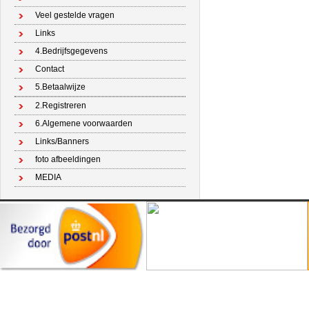
Veel gestelde vragen
Links
4.Bedrijfsgegevens
Contact
5.Betaalwijze
2.Registreren
6.Algemene voorwaarden
Links/Banners
foto afbeeldingen
MEDIA