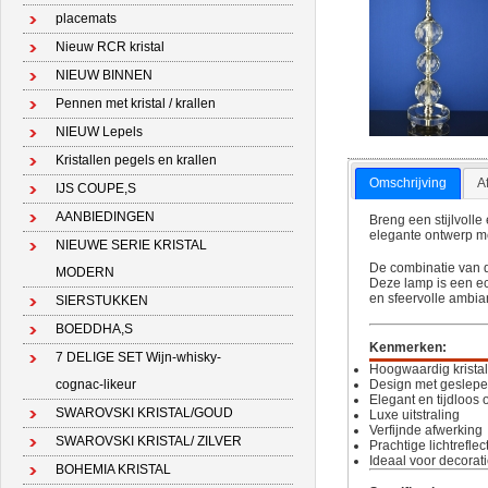
placemats
Nieuw RCR kristal
NIEUW BINNEN
Pennen met kristal / krallen
NIEUW Lepels
Kristallen pegels en krallen
Omschrijving
A
IJS COUPE,S
AANBIEDINGEN
Breng een stijlvolle
elegante ontwerp met
NIEUWE SERIE KRISTAL
De combinatie van de
MODERN
Deze lamp is een ec
en sfeervolle ambia
SIERSTUKKEN
BOEDDHA,S
Kenmerken:
7 DELIGE SET Wijn-whisky-
Hoogwaardig krista
Design met geslepen
cognac-likeur
Elegant en tijdloos
SWAROVSKI KRISTAL/GOUD
Luxe uitstraling
Verfijnde afwerking
SWAROVSKI KRISTAL/ ZILVER
Prachtige lichtreflec
Ideaal voor decorati
BOHEMIA KRISTAL