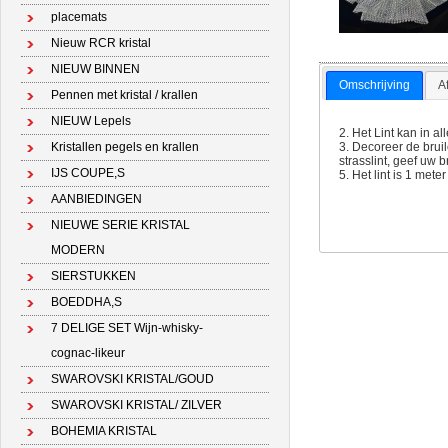
placemats
Nieuw RCR kristal
NIEUW BINNEN
Omschrijving
A
Pennen met kristal / krallen
NIEUW Lepels
2. Het Lint kan in a
3. Decoreer de bruil
Kristallen pegels en krallen
strasslint, geef uw b
IJS COUPE,S
5. Het lint is 1 meter
AANBIEDINGEN
NIEUWE SERIE KRISTAL
MODERN
SIERSTUKKEN
BOEDDHA,S
7 DELIGE SET Wijn-whisky-
cognac-likeur
SWAROVSKI KRISTAL/GOUD
SWAROVSKI KRISTAL/ ZILVER
BOHEMIA KRISTAL