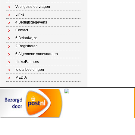
Veel gestelde vragen
Links
4.Bedrijfsgegevens
Contact
5.Betaalwijze
2.Registreren
6.Algemene voorwaarden
Links/Banners
foto afbeeldingen
MEDIA